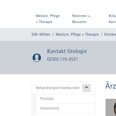
Medizin, Pflege
Patienten +
Bild
+ Therapie
Besucher
Karr
Zum Hauptinhalt springen
Sie sind hier:
EVK-Witten
Medizin, Pflege + Therapie
Klinike
Kontakt Urologie
02302.175-2521
Ärz
Behandlungsschwerpunkte
Prostata
Inkontinenz