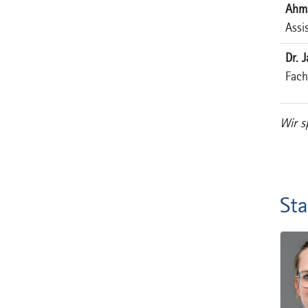
Ahma
Assi
Dr. 
Fach
Wir s
Sta