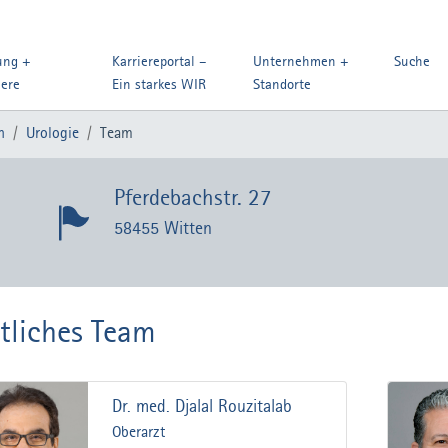
ung +
Karriereportal –
Unternehmen +
Suche
iere
Ein starkes WIR
Standorte
n
Urologie
Team
Pferdebachstr. 27
58455 Witten
tliches Team
Dr. med. Djalal Rouzitalab
Oberarzt