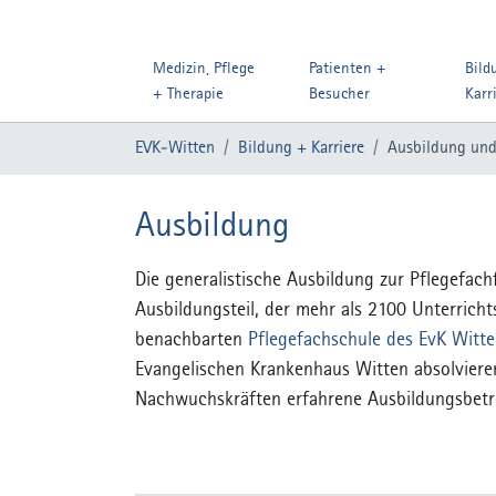
Medizin, Pflege
Patienten +
Bild
+ Therapie
Besucher
Karr
Zum Hauptinhalt springen
Sie sind hier:
EVK-Witten
Bildung + Karriere
Ausbildung und
Ausbildung
Die generalistische Ausbildung zur Pflegefac
Ausbildungsteil, der mehr als 2100 Unterrich
benachbarten
Pflegefachschule des EvK Witt
Evangelischen Krankenhaus Witten absolviere
Nachwuchskräften erfahrene Ausbildungsbetreu