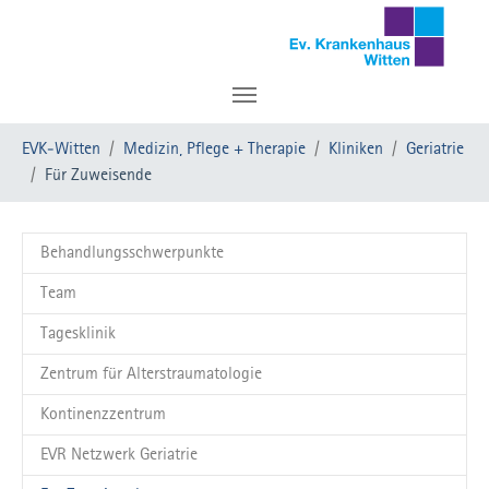
Zum Hauptinhalt springen
Sie sind hier:
EVK-Witten
Medizin, Pflege + Therapie
Kliniken
Geriatrie
Für Zuweisende
Behandlungsschwerpunkte
Team
Tagesklinik
Zentrum für Alterstraumatologie
Kontinenzzentrum
EVR Netzwerk Geriatrie