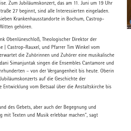
reise. Zum Jubiläumskonzert, das am 11. Juni um 19 Uhr
raße 27 beginnt, sind alle Interessierten eingeladen.
sieben Krankenhausstandorte in Bochum, Castrop-
Witten gehören.
nk Obenlüneschloß, Theologischer Direktor der
 | Castrop-Rauxel, und Pfarrer Tim Winkel vom
erwartet die Zuhörinnen und Zuhörer eine musikalische
pudani Simanjuntak singen die Ensembles Cantamore und
hrhunderten – von der Vergangenheit bis heute. Oberin
Jubiläumskonzerts auf die Geschichte der
e Entwicklung vom Betsaal über die Anstaltskirche bis
le und des Gebets, aber auch der Begegnung und
ag mit Texten und Musik erlebbar machen“, sagt