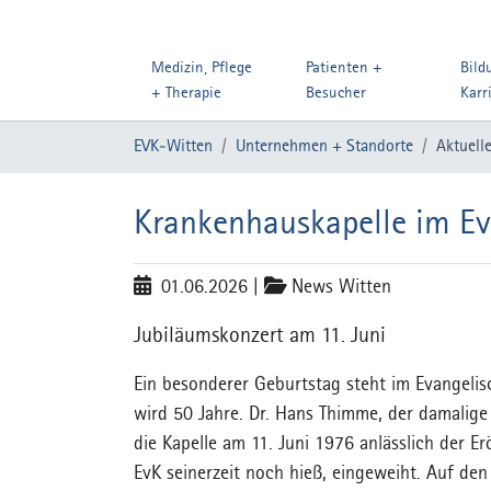
Medizin, Pflege
Patienten +
Bild
+ Therapie
Besucher
Karr
Zum Hauptinhalt springen
Sie sind hier:
EVK-Witten
Unternehmen + Standorte
Aktuell
Krankenhauskapelle im EvK
01.06.2026
|
News Witten
Jubiläumskonzert am 11. Juni
Ein besonderer Geburtstag steht im Evangeli
wird 50 Jahre. Dr. Hans Thimme, der damalige
die Kapelle am 11. Juni 1976 anlässlich der 
EvK seinerzeit noch hieß, eingeweiht. Auf de