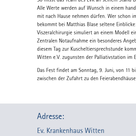
So misst das Team des EvK an seinem Stand Bl
Alle Werte werden auf Wunsch in einem handl
mit nach Hause nehmen dürfen. Wer schon imm
bekommt bei Matthias Blase seltene Einblicke:
Viszeralchirurgie simuliert an einem Modell e
Zentralen Notaufnahme ein besonderes Angebo
diesem Tag zur Kuscheltiersprechstunde komme
Witten e.V. zugunsten der Palliativstation im 
Das Fest findet am Sonntag, 9. Juni, von 11 
zwischen der Zufahrt zu den Feierabendhäuser
Adresse:
Ev. Krankenhaus Witten