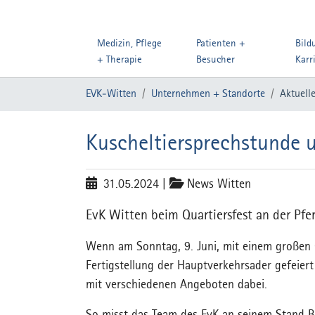
Medizin, Pflege
Patienten +
Bild
+ Therapie
Besucher
Karr
Zum Hauptinhalt springen
Sie sind hier:
EVK-Witten
Unternehmen + Standorte
Aktuell
Kuscheltiersprechstunde 
31.05.2024
|
News Witten
EvK Witten beim Quartiersfest an der Pfe
Wenn am Sonntag, 9. Juni, mit einem großen Q
Fertigstellung der Hauptverkehrsader gefeier
mit verschiedenen Angeboten dabei.