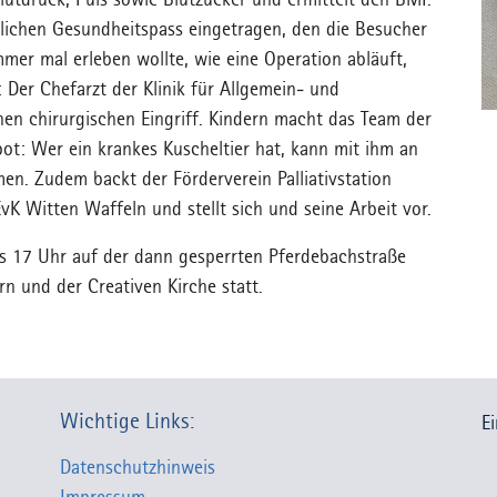
utdruck, Puls sowie Blutzucker und ermittelt den BMI.
ichen Gesundheitspass eingetragen, den die Besucher
er mal erleben wollte, wie eine Operation abläuft,
 Der Chefarzt der Klinik für Allgemein- und
inen chirurgischen Eingriff. Kindern macht das Team der
t: Wer ein krankes Kuscheltier hat, kann mit ihm an
n. Zudem backt der Förderverein Palliativstation
EvK Witten Waffeln und stellt sich und seine Arbeit vor.
bis 17 Uhr auf der dann gesperrten Pferdebachstraße
n und der Creativen Kirche statt.
Wichtige Links:
E
Datenschutzhinweis