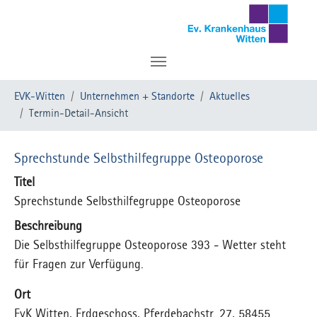
Zum Hauptinhalt springen
Sie sind hier:
EVK-Witten
Unternehmen + Standorte
Aktuelles
Termin-Detail-Ansicht
Sprechstunde Selbsthilfegruppe Osteoporose
Titel
Sprechstunde Selbsthilfegruppe Osteoporose
Beschreibung
Die Selbsthilfegruppe Osteoporose 393 - Wetter steht
für Fragen zur Verfügung.
Ort
EvK Witten, Erdgeschoss, Pferdebachstr. 27, 58455